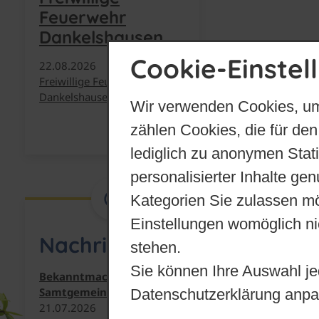
Feuerwehr
Dankelshausen
Cookie-Einstel
22.​08.​2026
Freiwillige Feuerwehr
Dankelshausen
Wir verwenden Cookies, um
zählen Cookies, die für den
mehr
lediglich zu anonymen Stat
personalisierter Inhalte ge
Kategorien Sie zulassen mö
Einstellungen womöglich nic
Nachrichten
stehen.
Sie können Ihre Auswahl je
Bekanntmachungen
Samtgemeinde Dransfeld
Datenschutzerklärung anpa
21.​07.​2026