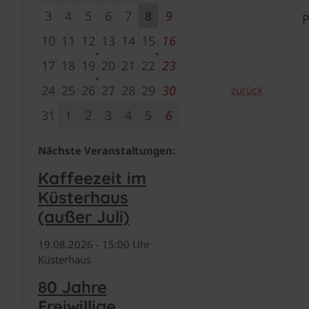
3
4
5
6
7
8
9
P
10
11
12
13
14
15
16
17
18
19
20
21
22
23
24
25
26
27
28
29
30
zurück
31
1
2
3
4
5
6
Nächste Veranstaltungen:
Kaffeezeit im
Küsterhaus
(außer Juli)
19.​08.​2026 -
15:00
Uhr
Küsterhaus
80 Jahre
Freiwillige