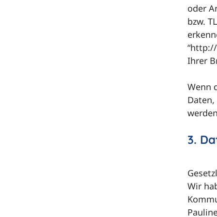
oder An
bzw. T
erkenn
“http:/
Ihrer B
Wenn di
Daten, 
werden
3. D
Gesetz
Wir ha
Kommun
Paulin