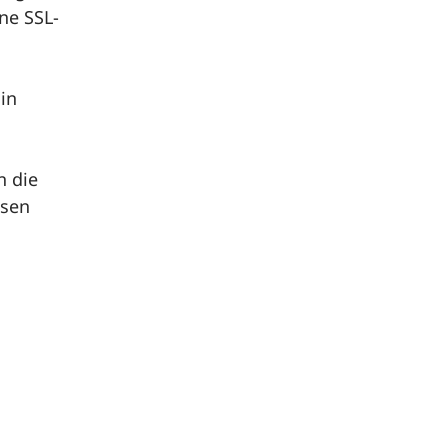
ne SSL-
 in
n die
esen