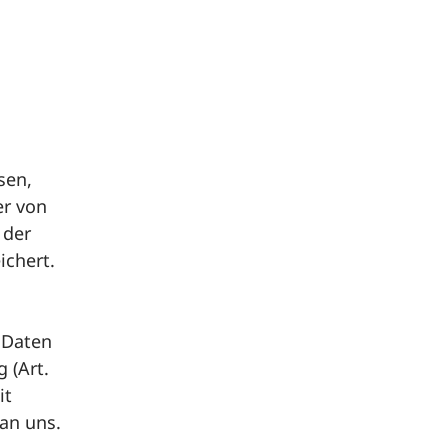
sen,
er von
 der
ichert.
 Daten
 (Art.
it
 an uns.