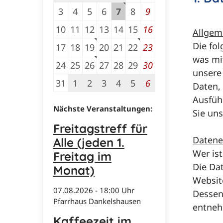
3
4
5
6
7
8
9
10
11
12
13
14
15
16
Allgem
Die fo
17
18
19
20
21
22
23
was mi
24
25
26
27
28
29
30
unsere
31
1
2
3
4
5
6
Daten, 
Ausfüh
Nächste Veranstaltungen:
Sie un
Freitagstreff für
Datene
Alle (jeden 1.
Wer ist
Freitag im
Die Da
Monat)
Websit
07.​08.​2026 -
18:00
Uhr
Dessen
Pfarrhaus Dankelshausen
entne
Kaffeezeit im