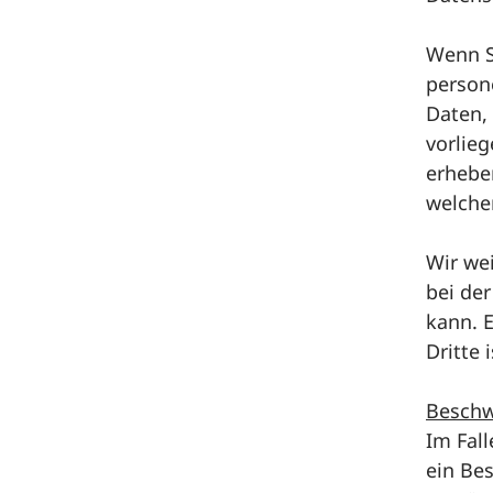
Wenn S
person
Daten, 
vorlie
erheben
welche
Wir wei
bei de
kann. E
Dritte 
Beschw
Im Fal
ein Be