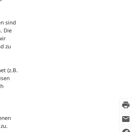
n sind
. Die
wir
nd zu
t (z.B.
isen
ch
print
mail
fenen
zu.