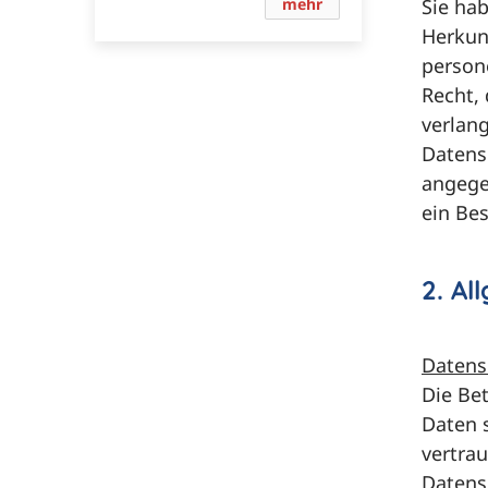
mehr
Sie hab
Herkun
person
Recht,
verlan
Datens
angege
ein Be
2. Al
Datens
Die Be
Daten 
vertra
Datens