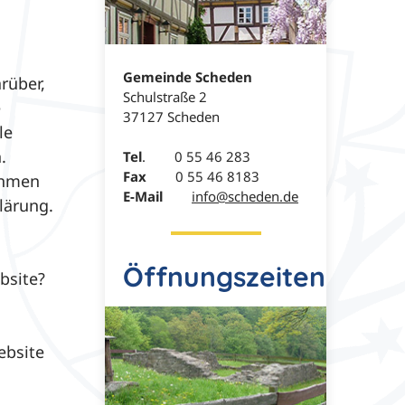
Gemeinde Scheden
rüber,
Schulstraße 2
e
37127 Scheden
le
.
Tel
. 0 55 46 283
Fax
0 55 46 8183
ehmen
E-Mail
info@scheden.de
lärung.
Öffnungszeiten
bsite?
ebsite