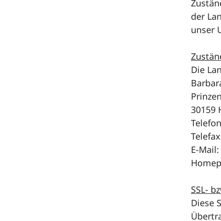
Zustän
der La
unser 
Zustän
Die La
Barbara
Prinze
30159 
Telefon
Telefax
E-Mail
Homepa
SSL- b
Diese 
Übertra