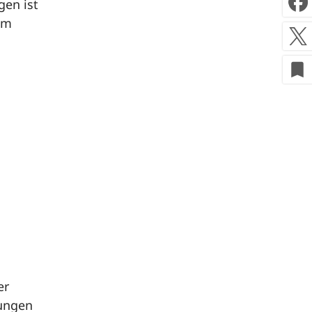
gen ist
em
bookmark
er
lungen