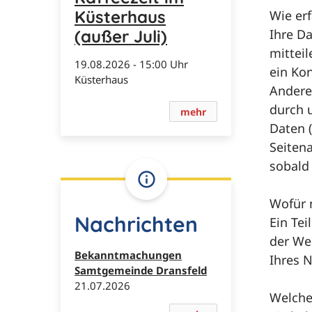
Küsterhaus
Wie erf
(außer Juli)
Ihre D
mitteil
19.​08.​2026 -
15:00
Uhr
ein Ko
Küsterhaus
Andere
durch u
mehr
Daten (
Seitena
sobald
Wofür 
Nachrichten
Ein Tei
der We
Bekanntmachungen
Ihres 
Samtgemeinde Dransfeld
21.​07.​2026
Welche