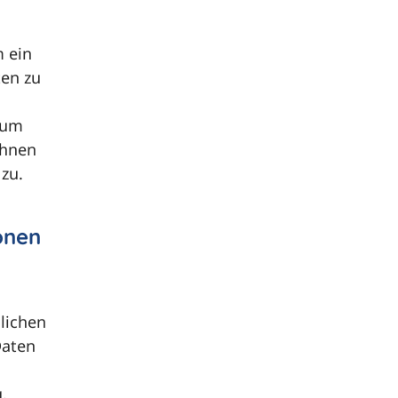
 ein
ten zu
sum
Ihnen
zu.
onen
lichen
Daten
.